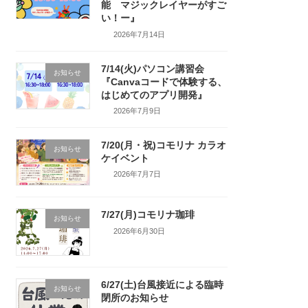
能 マジックレイヤーがすご
い！ー』
2026年7月14日
7/14(火)パソコン講習会
お知らせ
『Canvaコードで体験する、
はじめてのアプリ開発』
2026年7月9日
7/20(月・祝)コモリナ カラオ
お知らせ
ケイベント
2026年7月7日
7/27(月)コモリナ珈琲
お知らせ
2026年6月30日
6/27(土)台風接近による臨時
お知らせ
閉所のお知らせ