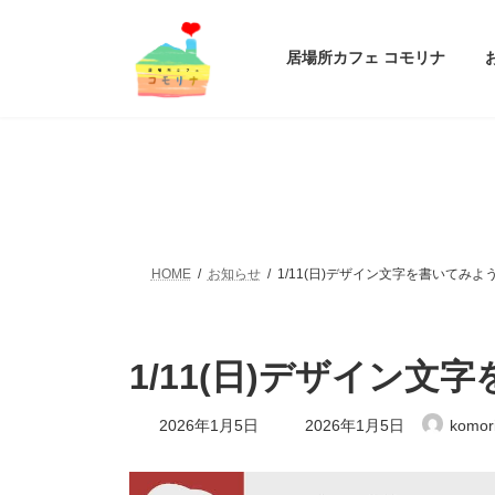
コ
ナ
ン
ビ
テ
ゲ
居場所カフェ コモリナ
ン
ー
ツ
シ
へ
ョ
ス
ン
キ
に
ッ
移
プ
動
HOME
お知らせ
1/11(日)デザイン文字を書いてみよ
1/11(日)デザイン文
最
2026年1月5日
2026年1月5日
komor
終
更
新