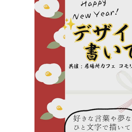
日
時
: