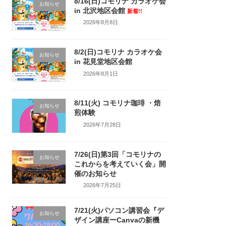
8/16(日)コモリナ カラオケ会
お知らせ
in 北沢地区会館
新着!!
2026年8月8日
8/2(日)コモリナ カラオケ会
お知らせ
in 花見堂地区会館
2026年8月1日
8/11(火) コモリナ珈琲 ・焙
お知らせ
煎体験
2026年7月28日
7/26(日)第3回「コモリナの
お知らせ
これからを考えていく会」開
催のお知らせ
2026年7月25日
7/21(火)パソコン講習会『デ
お知らせ
ザイン講座ーCanvaの新機